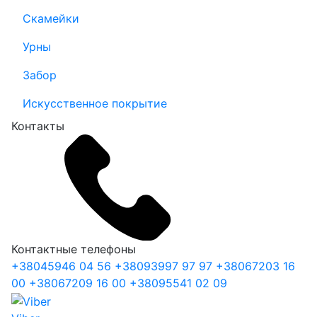
Скамейки
Урны
Забор
Искусственное покрытие
Контакты
Контактные телефоны
+38
045
946 04 56
+38
093
997 97 97
+38
067
203 16
00
+38
067
209 16 00
+38
095
541 02 09