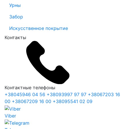
Урны
Забор
Искусственное покрытие
Контакты
Контактные телефоны
+38
045
946 04 56
+38
093
997 97 97
+38
067
203 16
00
+38
067
209 16 00
+38
095
541 02 09
Viber