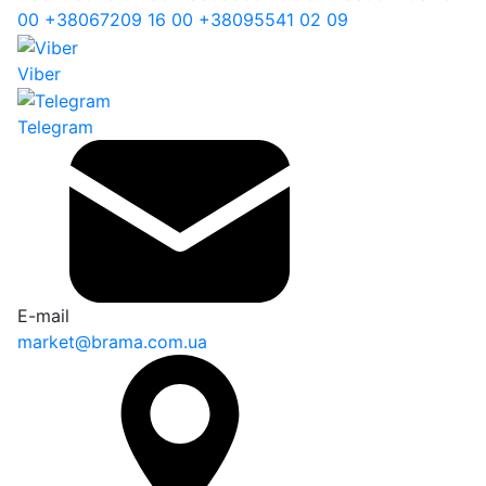
00
+38
067
209 16 00
+38
095
541 02 09
Viber
Telegram
E-mail
market@brama.com.ua