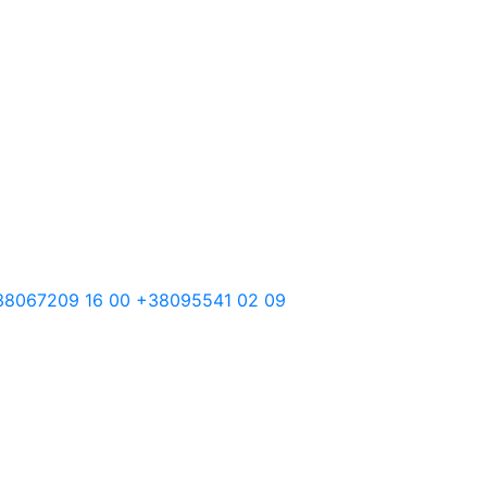
38
067
209 16 00
+38
095
541 02 09