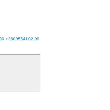
00
+38
095
541 02 09