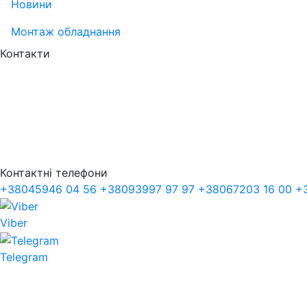
Новини
Монтаж обладнання
Контакти
Контактні телефони
+38
045
946 04 56
+38
093
997 97 97
+38
067
203 16 00
+
Viber
Telegram