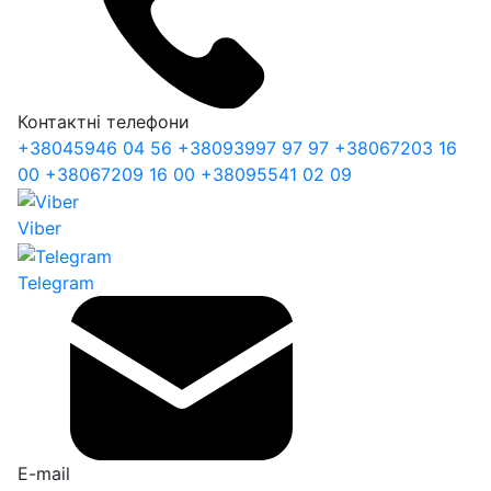
Контактні телефони
+38
045
946 04 56
+38
093
997 97 97
+38
067
203 16
00
+38
067
209 16 00
+38
095
541 02 09
Viber
Telegram
E-mail