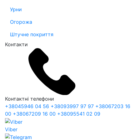
Урни
Огорожа
Штучне покриття
Контакти
Контактні телефони
+38
045
946 04 56
+38
093
997 97 97
+38
067
203 16
00
+38
067
209 16 00
+38
095
541 02 09
Viber