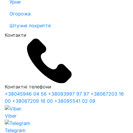
Урни
Огорожа
Штучне покриття
Контакти
Контактні телефони
+38
045
946 04 56
+38
093
997 97 97
+38
067
203 16
00
+38
067
209 16 00
+38
095
541 02 09
Viber
Telegram