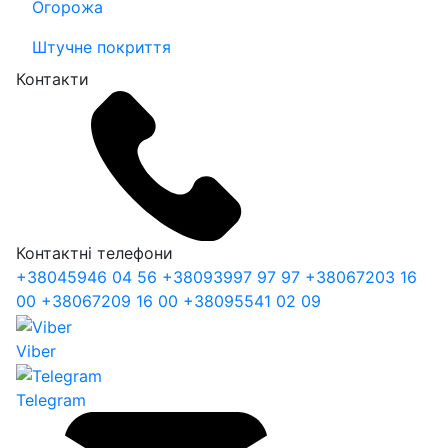
Огорожа
Штучне покриття
Контакти
Контактні телефони
+38
045
946 04 56
+38
093
997 97 97
+38
067
203 16
00
+38
067
209 16 00
+38
095
541 02 09
Viber
Telegram